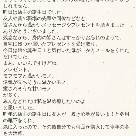
しれません。
昨日は店主の誕生日でした。
友人や昔の職場の先輩や同僚などなど、
皆さんから温かいメッセージやプレゼントを頂きました。
ありがとうございました。
残念ながら、身内の皆さんはすっかりお忘れのようで、
自宅に幾つか届いたプレゼントを受け取り、
今日は娘の誕生日！と気付いた母が、夕方メールをくれた
だけでした。
まあ、いいんですけどね。
プレゼント。
モフモフと温かいモノ、
湯気が立ちそうに温かいモノ、
癒されそうな甘いモノ
が多く、
みんなどれだけ私を温め癒したいのよ！
と思いました。
昨年の店主の誕生日に友人が、履き心地が良いよ！と冬用
の靴下をくれ、
気に入ったので、その後自分でも何足か購入して今年の冬
も大活躍。