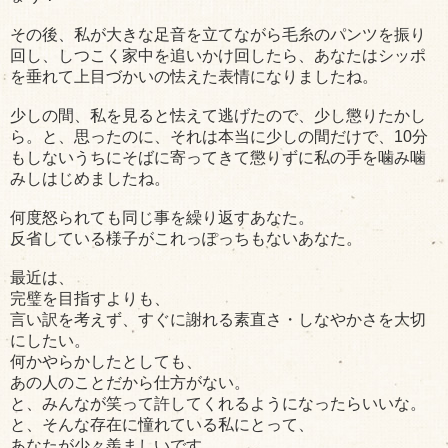
その後、私が大きな足音を立てながら毛糸のパンツを振り
回し、しつこく家中を追いかけ回したら、あなたはシッポ
を垂れて上目づかいの怯えた表情になりましたね。
少しの間、私を見ると怯えて逃げたので、少し懲りたかし
ら。と、思ったのに、それは本当に少しの間だけで、10分
もしないうちにそばに寄ってきて懲りずに私の手を噛み噛
みしはじめましたね。
何度怒られても同じ事を繰り返すあなた。
反省している様子がこれっぽっちもないあなた。
最近は、
完璧を目指すよりも、
言い訳を考えず、すぐに謝れる素直さ・しなやかさを大切
にしたい。
何かやらかしたとしても、
あの人のことだから仕方がない。
と、みんなが笑って許してくれるようになったらいいな。
と、そんな存在に憧れている私にとって、
あなたが少々羨ましいです。