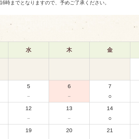
は16時までとなりますので、予めご了承ください。
水
木
金
5
6
7
－
－
○
12
13
14
－
－
○
19
20
21