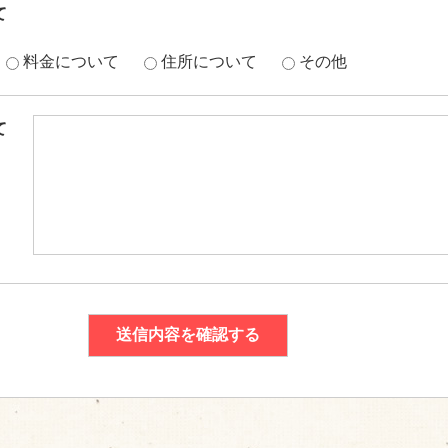
て
料金について
住所について
その他
て